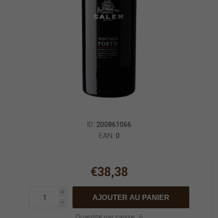
ID:
200861066
EAN:
0
€38,38
i
AJOUTER AU PANIER
h
Quantité par caisse : 6