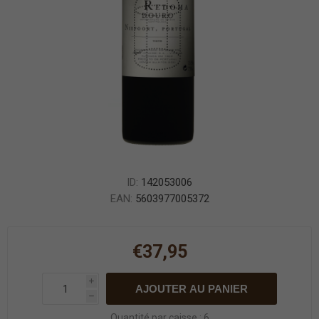
ID:
142053006
EAN:
5603977005372
€37,95
i
AJOUTER AU PANIER
h
Quantité par caisse : 6