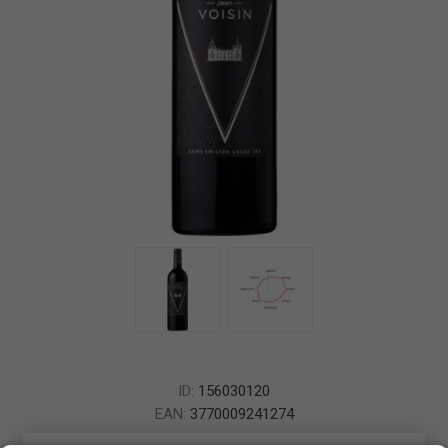
ID:
156030120
EAN:
3770009241274