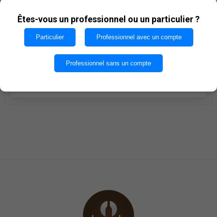
Les cookies nous permettent d'offrir nos services. En
€54,95
utilisant nos services, vous acceptez notre utilisation
Êtes-vous un professionnel ou un particulier ?
des cookies.
Particulier
Professionnel avec un compte
i
AJOUTER AU PANIER
h
OK
Professionnel sans un compte
Quantité par caisse : 6
EN SAVOIR PLUS