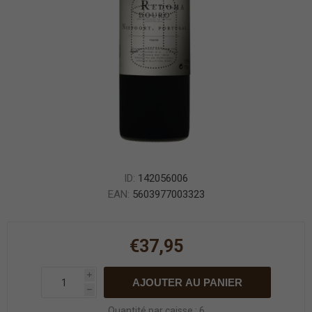
ID:
142056006
EAN:
5603977003323
€37,95
i
AJOUTER AU PANIER
h
Quantité par caisse : 6