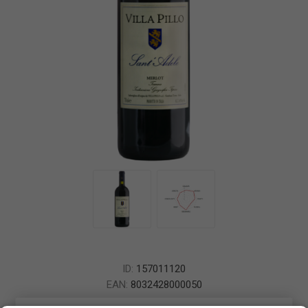
ID:
157011120
EAN:
8032428000050