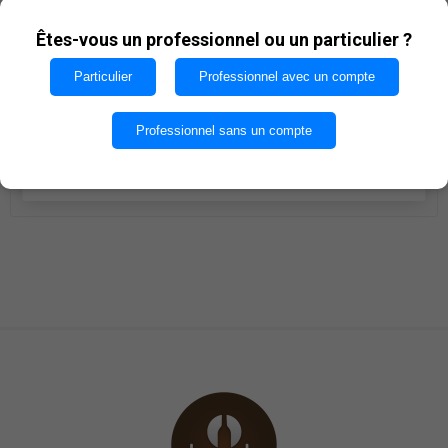
Les cookies nous permettent d'offrir nos services. En
€34,83
utilisant nos services, vous acceptez notre utilisation
Êtes-vous un professionnel ou un particulier ?
des cookies.
Particulier
Professionnel avec un compte
i
AJOUTER AU PANIER
h
OK
Professionnel sans un compte
Quantité par caisse : 6
EN SAVOIR PLUS