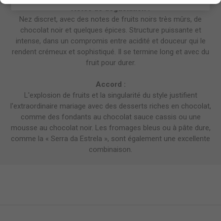
Notes de dégustation :
Nez discret, avec des notes de fruits noirs très mûrs, de
chocolat noir et quelques épices. Structure puissante et
intense, dans un compromis entre acidité et douceur qui le
rendent crémeux et sophistiqué. Il se termine long et avec du
fruit pour durer.
Accord :
L'explosion de fruits et la singularité du style justifient
l'extraordinaire mariage avec des desserts riches en chocolat,
comme des fondants au chocolat sauce cassis ou une
mousse au chocolat noir. Les fromages bleus ou à pâte dure,
comme la « Serra da Estrela », sont également une excellente
combinaison.