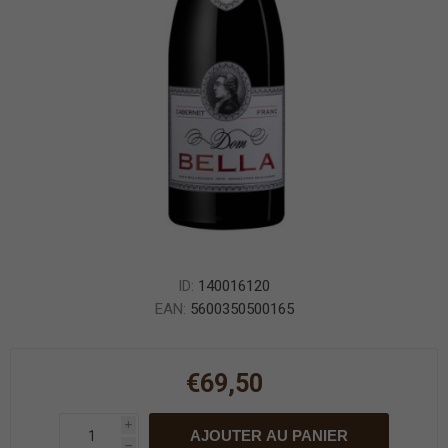
ID:
140016120
EAN:
5600350500165
€69,50
i
AJOUTER AU PANIER
h