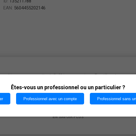
ID:
135211788
EAN:
5604455202146
cookies nous permettent d'offrir nos services. En utilisant nos serv
vous acceptez notre utilisation des cookies.
Êtes-vous un professionnel ou un particulier ?
Vinification :
er
Professionnel avec un compte
Professionnel sans u
OK
vignoble Corga. Vinification classique en moulin. Stage pendant 12 
EN SAVOIR PLUS
Accord :
Baga