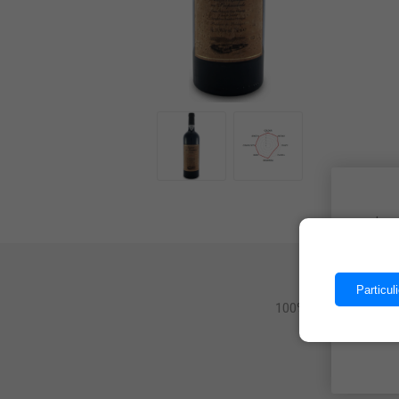
Les 
Particuli
100% raisins Baga du 