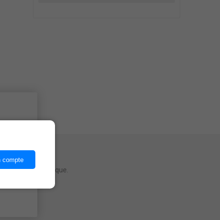
ices,
n compte
mois en fût classique.