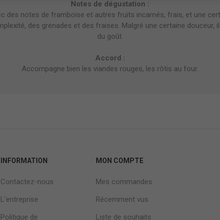
Notes de dégustation :
ec des notes de framboise et autres fruits incarnés, frais, et une cer
plexité, des grenades et des fraises. Malgré une certaine douceur, i
du goût.
Accord :
Accompagne bien les viandes rouges, les rôtis au four.
INFORMATION
MON COMPTE
Contactez-nous
Mes commandes
L'entreprise
Récemment vus
Politique de
Liste de souhaits