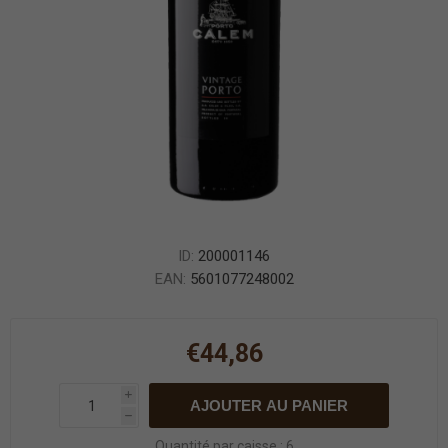
ID:
200001146
EAN:
5601077248002
€44,86
i
AJOUTER AU PANIER
h
Quantité par caisse : 6