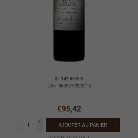
ID:
142066006
EAN:
5603977000315
€95,42
i
AJOUTER AU PANIER
h
Quantité par caisse : 6