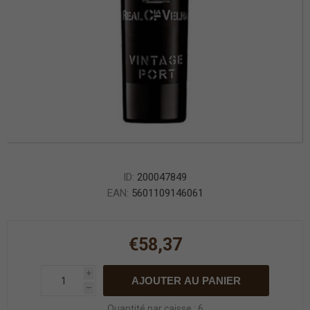
ID:
200047849
EAN:
5601109146061
€58,37
i
AJOUTER AU PANIER
h
Quantité par caisse : 6