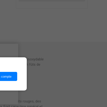
ices,
des cuves en acier inoxydable
 pendant 22 mois en fûts de
u lieu.
n compte
s et de fruits rouges, des
. Fort caractère minéral et