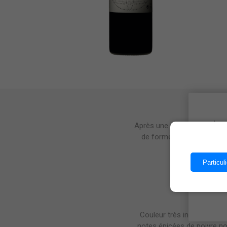
Les 
Après une sélection rigoureu
de forme conique et des fû
chêne 
Particuli
Couleur très intense et v
notes épicées de poivre no