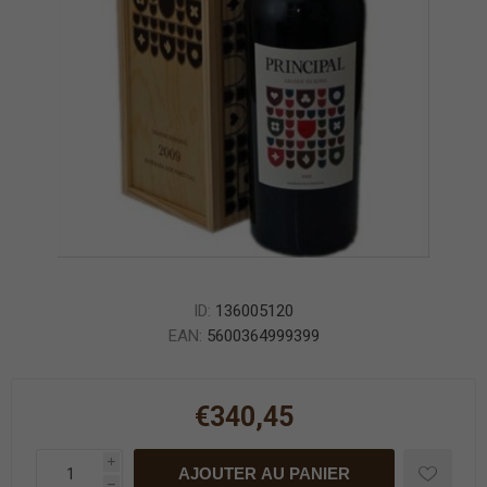
ID:
136005120
EAN:
5600364999399
€340,45
i
AJOUTER AU PANIER
h