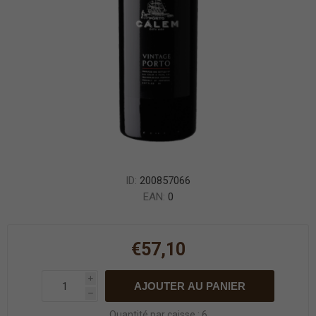
ID:
200857066
EAN:
0
€57,10
i
AJOUTER AU PANIER
h
Quantité par caisse : 6