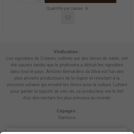
Quantité par caisse : 6
Vinification :
Les vignobles de Colares, cultivés sur des terres de sable, ont
été sauvés tandis que le phylloxéra a détruit les vignobles
dans tout le pays. António Bernardino da Silva est l'un des
plus anciens producteurs de la région et résistant à la
pression urbaine qui envahit les terres pour la culture. Luttant
pour garder la typicité de son vin, ce producteur est le fief
d'un des nectars les plus précieux au monde.
Cépages :
Ramisco
Notes de dégustation :