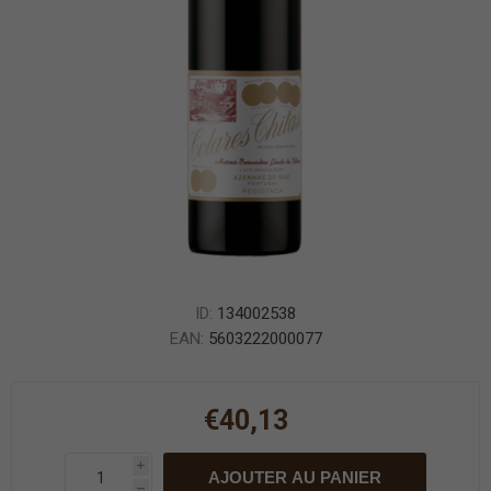
ID:
134002538
EAN:
5603222000077
€40,13
i
AJOUTER AU PANIER
h