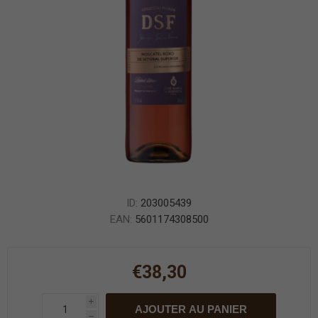
ID:
203005439
EAN:
5601174308500
€38,30
i
AJOUTER AU PANIER
h