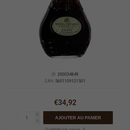
ID:
200034849
EAN:
5601109121501
€34,92
i
AJOUTER AU PANIER
h
Quantité par caisse : 6