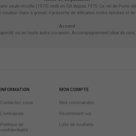
d'une seule récolte (1975) vieilli en fût depuis 1975. Ce vin de Porto déf
e couleur claire à grenat, il présente de délicates notes épicées et de
Accord :
 l'apéritif ou en toute autre occasion. Accompagnement idéal de noi
INFORMATION
MON COMPTE
Contactez-nous
Mes commandes
L'entreprise
Récemment vus
Politique de
Liste de souhaits
confidentialité