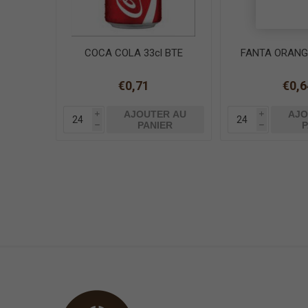
COCA COLA 33cl BTE
FANTA ORANGE
€0,71
€0,6
AJOUTER AU
AJO
i
i
PANIER
P
h
h