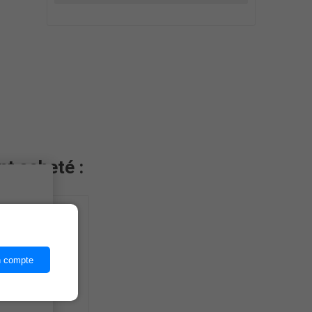
nt acheté :
ices,
n compte