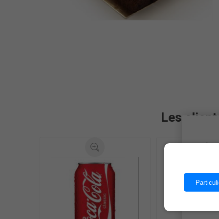
Les client
Les 
Particuli