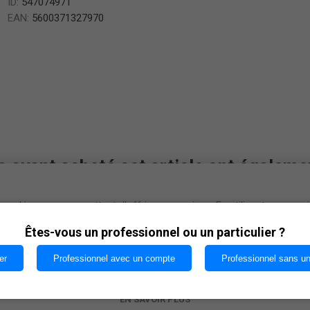
ID:
547074971
EAN:
5600371327970
s ayant acheté cet article ont égaleme
cookies nous permettent d'offrir nos services. En utilisant nos serv
vous acceptez notre utilisation des cookies.
Êtes-vous un professionnel ou un particulier ?
er
Professionnel avec un compte
Professionnel sans u
OK
EN SAVOIR PLUS