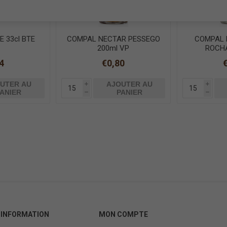
 33cl BTE
COMPAL NECTAR PESSEGO
COMPAL 
200ml VP
ROCHA
4
€0,80
UTER AU
AJOUTER AU
i
i
ANIER
PANIER
h
h
INFORMATION
MON COMPTE