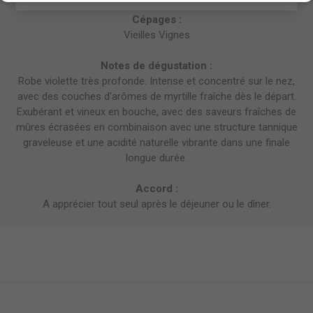
Cépages :
Vieilles Vignes
Notes de dégustation :
Robe violette très profonde. Intense et concentré sur le nez,
avec des couches d'arômes de myrtille fraîche dès le départ.
Exubérant et vineux en bouche, avec des saveurs fraîches de
mûres écrasées en combinaison avec une structure tannique
graveleuse et une acidité naturelle vibrante dans une finale
longue durée.
Accord :
A apprécier tout seul après le déjeuner ou le dîner.