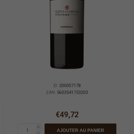
ID:
200007178
EAN:
5603541753203
€49,72
i
AJOUTER AU PANIER
h