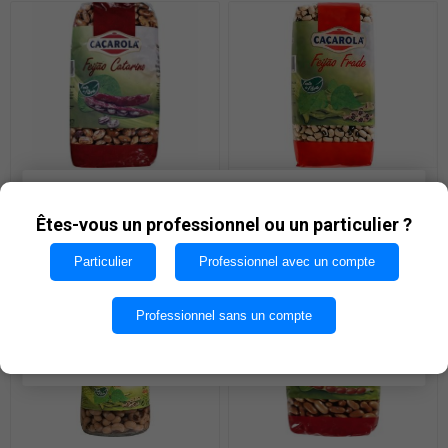
CACAROLA FEIJAO
CACAROLA FEIJAO FRADE
Les cookies nous permettent d'offrir nos services. En
CATARINO 500g
500g
utilisant nos services, vous acceptez notre utilisation
Êtes-vous un professionnel ou un particulier ?
€3,20
€1,52
des cookies.
Particulier
Professionnel avec un compte
OK
Professionnel sans un compte
EN SAVOIR PLUS