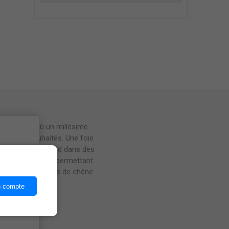
nhas Velhas où un millésime
aturation souhaités. Une fois
ices,
al du foulage à pied dans des
moût et les peaux, permettant
d'un élevage en fûts de chêne
n compte