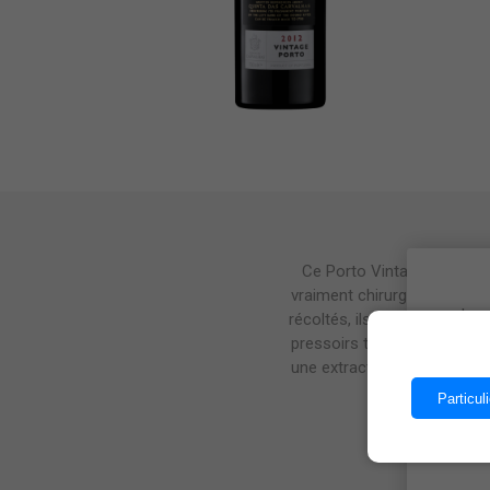
Ce Porto Vintage Quinta da
vraiment chirurgical est fai
Les 
récoltés, ils sont transport
pressoirs traditionnels en g
une extraction ultérieure. L
Particuli