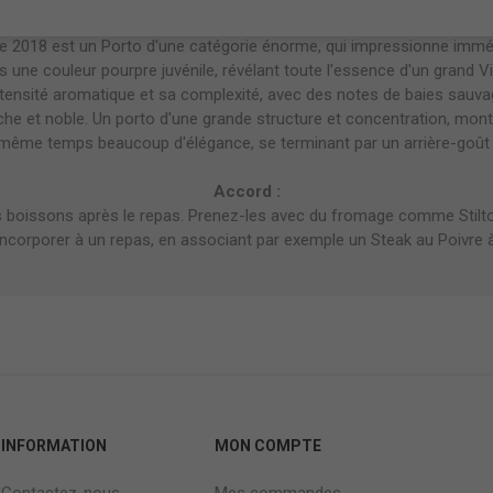
Notes de dégustation :
ge 2018 est un Porto d'une catégorie énorme, qui impressionne im
s une couleur pourpre juvénile, révélant toute l'essence d'un grand Vin
ensité aromatique et sa complexité, avec des notes de baies sauvage
iche et noble. Un porto d'une grande structure et concentration, mont
n même temps beaucoup d'élégance, se terminant par un arrière-goût l
Accord :
s boissons après le repas. Prenez-les avec du fromage comme Stilt
incorporer à un repas, en associant par exemple un Steak au Poivre à
INFORMATION
MON COMPTE
Contactez-nous
Mes commandes